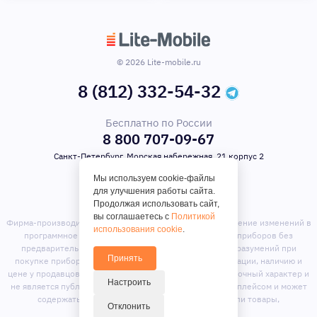
© 2026 Lite-mobile.ru
8 (812) 332-54-32
Бесплатно по России
8 800 707-09-67
Санкт-Петербург, Морская набережная, 21 корпус 2
Мы используем cookie-файлы
для улучшения работы сайта.
Продолжая использовать сайт,
вы соглашаетесь с
Политикой
Фирма-производитель оставляет за собой право на внесение изменений в
использования cookie
.
программное обеспечение, дизайн и комплектацию приборов без
предварительного уведомления. Во избежание недоразумений при
Принять
покупке приборов уточняйте информацию о комплектации, наличию и
цене у продавцов. Вся информация на сайте носит справочный характер и
Настроить
не является публичной офертой. Сайт является маркет-плейсом и может
содержать предложения сторонних продавцов или товары,
Отклонить
отсутствующие на складе магазина.