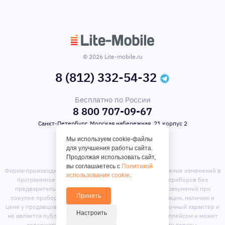
© 2026 Lite-mobile.ru
8 (812) 332-54-32
Бесплатно по России
8 800 707-09-67
Санкт-Петербург, Морская набережная, 21 корпус 2
Мы используем cookie-файлы
для улучшения работы сайта.
Продолжая использовать сайт,
вы соглашаетесь с
Политикой
Фирма-производитель оставляет за собой право на внесение изменений в
использования cookie
.
программное обеспечение, дизайн и комплектацию приборов без
предварительного уведомления. Во избежание недоразумений при
Принять
покупке приборов уточняйте информацию о комплектации, наличию и
цене у продавцов. Вся информация на сайте носит справочный характер и
Настроить
не является публичной офертой. Сайт является маркет-плейсом и может
содержать предложения сторонних продавцов или товары,