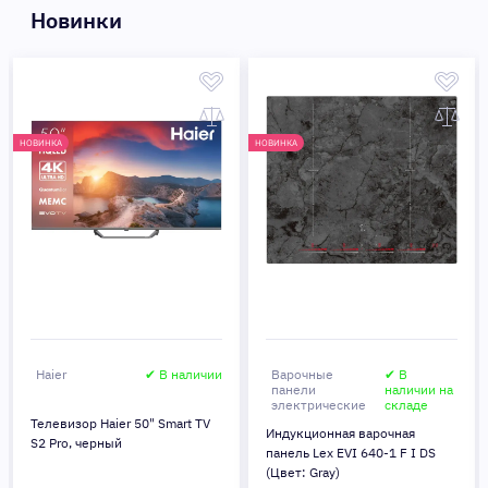
Новинки
НОВИНКА
НОВИНКА
Haier
✔ В наличии
Варочные
✔ В
панели
наличии на
электрические
складе
Телевизор Haier 50" Smart TV
Индукционная варочная
S2 Pro, черный
панель Lex EVI 640-1 F I DS
(Цвет: Gray)