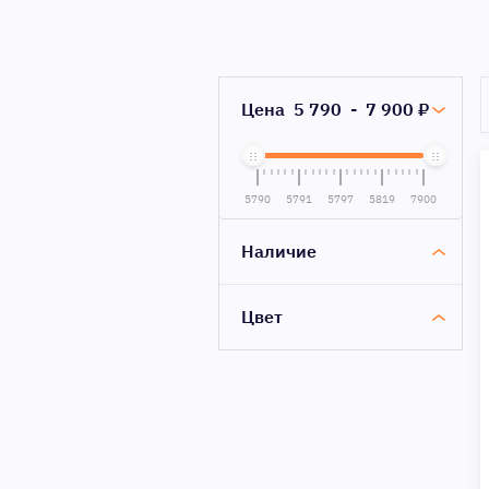
Цена
5 790
-
7 900
₽
5790
5791
5797
5819
7900
Наличие
Цвет