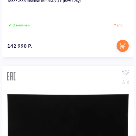
Телевизор Hisense 85" 85U7Q (Цвет: Gray)
✔ В наличии
Мало
142 990 ₽.