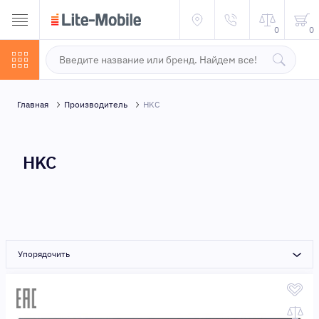
0
0
Главная
Производитель
HKC
HKC
Упорядочить