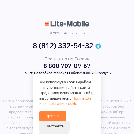
© 2026 Lite-mobile.ru
8 (812) 332-54-32
Бесплатно по России
8 800 707-09-67
Санкт-Петербург, Морская набережная, 21 корпус 2
Мы используем cookie-файлы
для улучшения работы сайта.
Продолжая использовать сайт,
вы соглашаетесь с
Политикой
Фирма-производитель оставляет за собой право на внесение изменений в
использования cookie
.
программное обеспечение, дизайн и комплектацию приборов без
предварительного уведомления. Во избежание недоразумений при
Принять
покупке приборов уточняйте информацию о комплектации, наличию и
цене у продавцов. Вся информация на сайте носит справочный характер и
Настроить
не является публичной офертой. Сайт является маркет-плейсом и может
содержать предложения сторонних продавцов или товары,