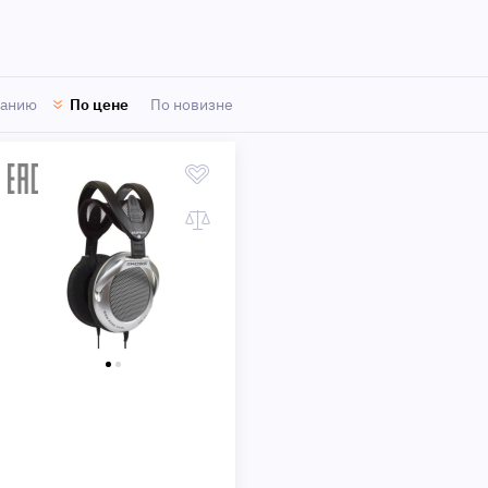
Быстрый просмотр
ванию
По цене
По новизне