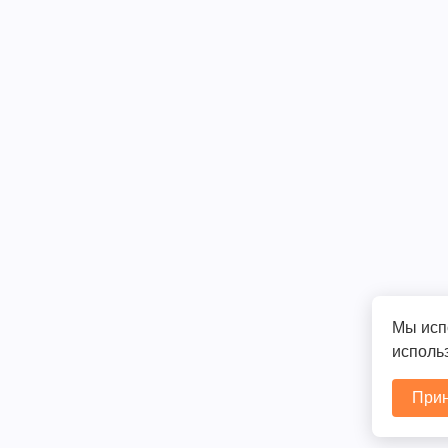
Мы исп
использ
Прин