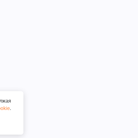
олжая
okie
.