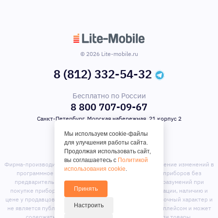
© 2026 Lite-mobile.ru
8 (812) 332-54-32
Бесплатно по России
8 800 707-09-67
Санкт-Петербург, Морская набережная, 21 корпус 2
Мы используем cookie-файлы
для улучшения работы сайта.
Продолжая использовать сайт,
вы соглашаетесь с
Политикой
Фирма-производитель оставляет за собой право на внесение изменений в
использования cookie
.
программное обеспечение, дизайн и комплектацию приборов без
предварительного уведомления. Во избежание недоразумений при
Принять
покупке приборов уточняйте информацию о комплектации, наличию и
цене у продавцов. Вся информация на сайте носит справочный характер и
Настроить
не является публичной офертой. Сайт является маркет-плейсом и может
содержать предложения сторонних продавцов или товары,