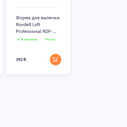
Форма для выпечки
Rondell Loft
Professional RDF-
1313 (Цвет: Gray)
✔ В наличии
Много
392 ₽.