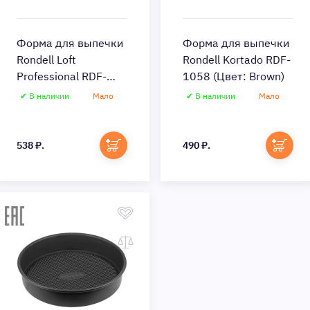
Форма для выпечки
Форма для выпечки
Rondell Loft
Rondell Kortado RDF-
Professional RDF-
1058 (Цвет: Brown)
1316 (Цвет: Gray)
✔ В наличии
Мало
✔ В наличии
Мало
Быстрый просмотр
538 ₽.
490 ₽.