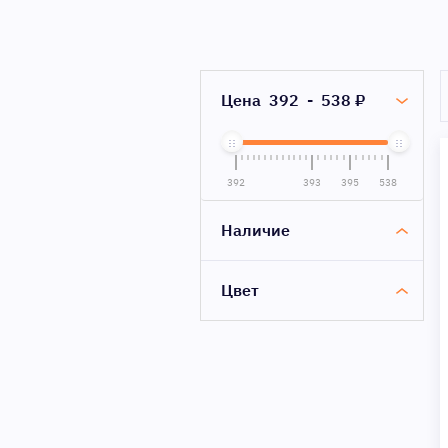
Цена
392
-
538
₽
392
393
395
538
Наличие
Цвет