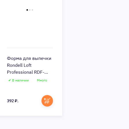
Форма для выпечки
Rondell Loft
Professional RDF-
1314 (Цвет: Gray)
✔ В наличии
Много
392 ₽.