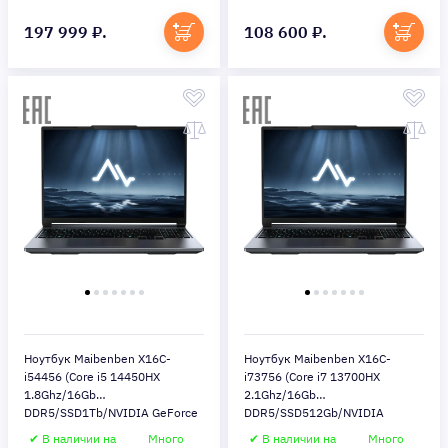
I544560F44HG4E10)
197 999 ₽.
108 600 ₽.
Ноутбук Maibenben X16C-
Ноутбук Maibenben X16C-
i54456 (Core i5 14450HX
i73756 (Core i7 13700HX
1.8Ghz/16Gb
2.1Ghz/16Gb
DDR5/SSD1Tb/NVIDIA GeForce
DDR5/SSD512Gb/NVIDIA
RTX 5060 8Gb/16"/Windows 11
GeForce RTX 5060
✔ В наличии на
Много
✔ В наличии на
Много