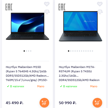
Ноутбук Maibenben M15D
Ноутбук Maibenben M17A-
(Ryzen 5 7640HS 4.3Ghz/16Gb
R574UM (Ryzen 5 7430U
DDR5/SSD512Gb/AMD Radeon
2.3Ghz/16Gb
760M/15.6"/Linux/gray) (M15D-
DDR4/SSD512Gb/AMD Radeon
R576UMF1SLGRE0)
Graphics/17.3"/Windows 11
✔ В наличии
Мало
✔ В наличии
Мало
Home/blue) (M17A-
R574UM0F3RHU4EB1)
45 490 ₽.
50 990 ₽.