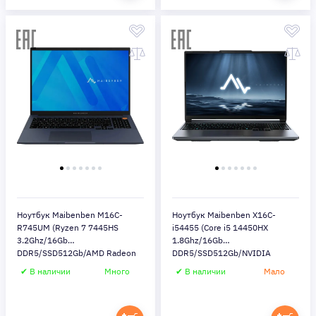
Ноутбук Maibenben M16C-
Ноутбук Maibenben X16C-
R745UM (Ryzen 7 7445HS
i54455 (Core i5 14450HX
3.2Ghz/16Gb
1.8Ghz/16Gb
DDR5/SSD512Gb/AMD Radeon
DDR5/SSD512Gb/NVIDIA
740M/16"/Windows 11
GeForce RTX5050
✔ В наличии
Много
✔ В наличии
Мало
Home/blue) (M16C-
8Gb/16"/Windows 11
R745UM0F14HU4E10)
Home/gray) (X16C-
I544550F44HG4E10)