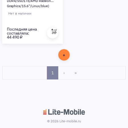
DDR4/SSD1Tb/AMD Radeon
Graphics/15.6"/Linux/blue)
(M6571SG0LURE3)
Нет в наличии
Последняя цена
составляла:
44 490 ₽
+
ПОКАЗАТЬ
ЕЩЕ
1
›
»
© 2026 Lite-mobile.ru