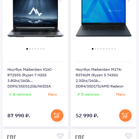
Ноутбук Maibenben X16C-
Ноутбук Maibenben M17A-
R72555 (Ryzen 7 H255
R574UM (Ryzen 5 7430U
3.8Ghz/16Gb
2.3Ghz/16Gb
DDR5/SSD512Gb/NVIDIA
DDR4/SSD1Tb/AMD Radeon
GeForce RTX5050
Graphics/17.3/Win 11
✔ В наличии
Мало
✔ В наличии
Мало
8Gb/16"/Windows 11
Home/blue) (M17A-
Home/gray) (X16C-
R574UM0G3RHU4EB0)
R725550F44HG4E10)
87 990 ₽.
52 990 ₽.