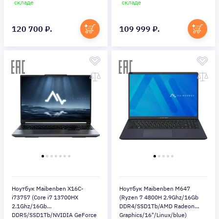
Home/gray) (X16C-
8Gb/16"/Windows 11
складе
складе
I544560G44HG4E10)
Home/gray) (X16C-
I737560FERHG4E10)
120 700 ₽.
109 999 ₽.
Ноутбук Maibenben X16C-
Ноутбук Maibenben M647
i73757 (Core i7 13700HX
(Ryzen 7 4800H 2.9Ghz/16Gb
2.1Ghz/16Gb
DDR4/SSD1Tb/AMD Radeon
DDR5/SSD1Tb/NVIDIA GeForce
Graphics/16"/Linux/blue)