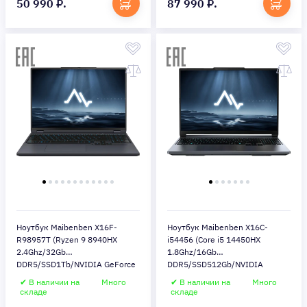
50 990 ₽.
87 990 ₽.
Ноутбук Maibenben X16F-
Ноутбук Maibenben X16C-
R98957T (Ryzen 9 8940HX
i54456 (Core i5 14450HX
2.4Ghz/32Gb
1.8Ghz/16Gb
DDR5/SSD1Tb/NVIDIA GeForce
DDR5/SSD512Gb/NVIDIA
RTX5070Ti 12Gb/16"/Windows
GeForce RTX 5060
✔ В наличии на
Много
✔ В наличии на
Много
11 Home/gray) (X16F-
8Gb/16"/Windows 11
складе
складе
R98957T0JGRHG4E10)
Home/gray) (X16C-