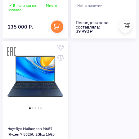
RTX 5070 8Gb/16"/Windows 11
(M6471SG0LURE3)
✔ В наличии на
Много
Нет в наличии
Home/gray) (X16C-
складе
I737570GERHG4E10)
Последняя цена
135 000 ₽.
составляла:
39 990 ₽
Ноутбук Maibenben M657
(Ryzen 7 5825U 2Ghz/16Gb