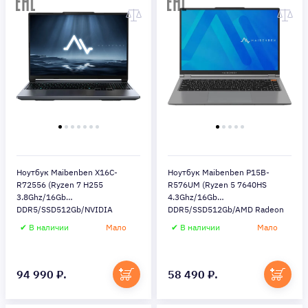
Ноутбук Maibenben X16C-
Ноутбук Maibenben P15B-
R72556 (Ryzen 7 H255
R576UM (Ryzen 5 7640HS
3.8Ghz/16Gb
4.3Ghz/16Gb
DDR5/SSD512Gb/NVIDIA
DDR5/SSD512Gb/AMD Radeon
GeForce RTX 5060
760M/15.3"/Windows 11
✔ В наличии
Мало
✔ В наличии
Мало
8Gb/16"/Windows 11
Home/gray) (P15B-
Home/gray) (X16C-
R576UMF1SHGRE0)
R725560F44HG4E10)
94 990 ₽.
58 490 ₽.