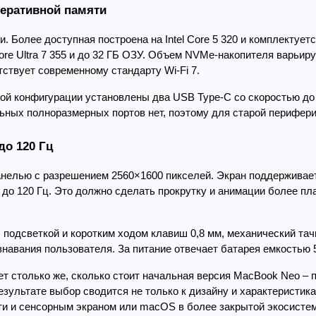
перативной памяти
. Более доступная построена на Intel Core 5 320 и комплектуетс
 Ultra 7 355 и до 32 ГБ ОЗУ. Объем NVMe-накопителя варьирует
ствует современному стандарту Wi-Fi 7.
й конфигурации установлены два USB Type-C со скоростью до 10 
ельных полноразмерных портов нет, поэтому для старой перифер
до 120 Гц
нелью с разрешением 2560×1600 пикселей. Экран поддерживает 
0 до 120 Гц. Это должно сделать прокрутку и анимации более пл
подсветкой и коротким ходом клавиш 0,8 мм, механический тачп
авания пользователя. За питание отвечает батарея емкостью 5
ет столько же, сколько стоит начальная версия MacBook Neo – п
езультате выбор сводится не только к дизайну и характеристикам
и и сенсорным экраном или macOS в более закрытой экосистем