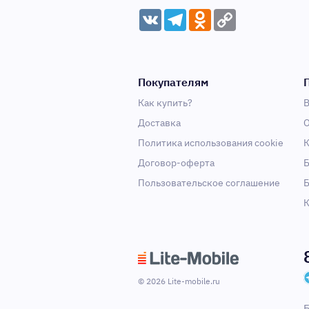
VK
Telegram
Odnoklassniki
Copy
Link
Покупателям
Как купить?
В
Доставка
О
Политика использования cookie
К
Договор-оферта
Б
Пользовательское соглашение
Б
К
© 2026 Lite-mobile.ru
Б