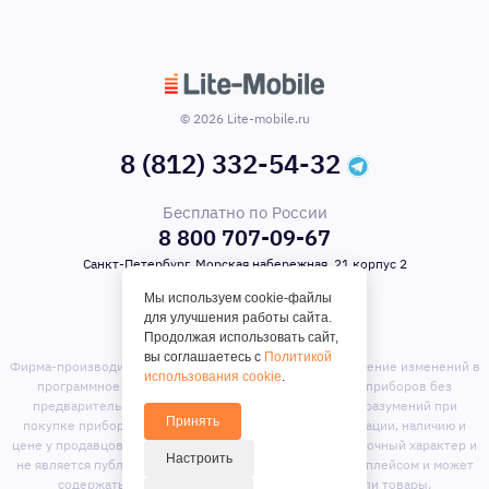
© 2026 Lite-mobile.ru
8 (812) 332-54-32
Бесплатно по России
8 800 707-09-67
Санкт-Петербург, Морская набережная, 21 корпус 2
Мы используем cookie-файлы
для улучшения работы сайта.
Продолжая использовать сайт,
вы соглашаетесь с
Политикой
Фирма-производитель оставляет за собой право на внесение изменений в
использования cookie
.
программное обеспечение, дизайн и комплектацию приборов без
предварительного уведомления. Во избежание недоразумений при
Принять
покупке приборов уточняйте информацию о комплектации, наличию и
цене у продавцов. Вся информация на сайте носит справочный характер и
Настроить
не является публичной офертой. Сайт является маркет-плейсом и может
содержать предложения сторонних продавцов или товары,