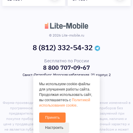
© 2026 Lite-mobile.ru
8 (812) 332-54-32
Бесплатно по России
8 800 707-09-67
Санкт-Петербург, Морская набережная, 21 корпус 2
Мы используем cookie-файлы
для улучшения работы сайта.
Продолжая использовать сайт,
вы соглашаетесь с
Политикой
Фирма-производитель оставляет за собой право на внесение изменений в
использования cookie
.
программное обеспечение, дизайн и комплектацию приборов без
предварительного уведомления. Во избежание недоразумений при
Принять
покупке приборов уточняйте информацию о комплектации, наличию и
цене у продавцов. Вся информация на сайте носит справочный характер и
Настроить
не является публичной офертой. Сайт является маркет-плейсом и может