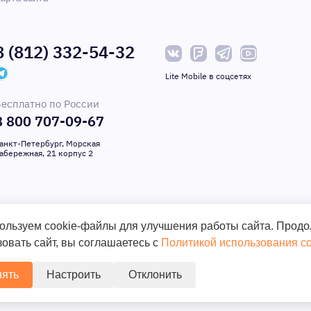
8 (812) 332-54-32
Lite Mobile в соцсетях
есплатно по России
8 800 707-09-67
анкт-Петербург, Морская
абережная, 21 корпус 2
 право на внесение изменений в программное обеспечение, дизайн и компле
 при покупке приборов уточняйте информацию о комплектации, наличию и ц
ользуем cookie-файлы для улучшения работы сайта. Прод
 публичной офертой. Сайт является маркет-плейсом и может содержать пред
овать сайт, вы соглашаетесь с
Политикой использования co
ять
Настроить
Отклонить