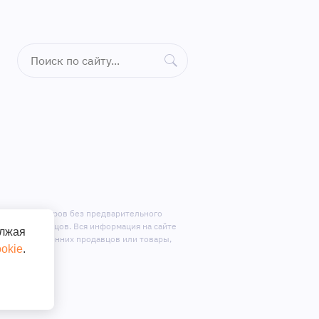
ктацию приборов без предварительного
ене у продавцов. Вся информация на сайте
олжая
ложения сторонних продавцов или товары,
okie
.