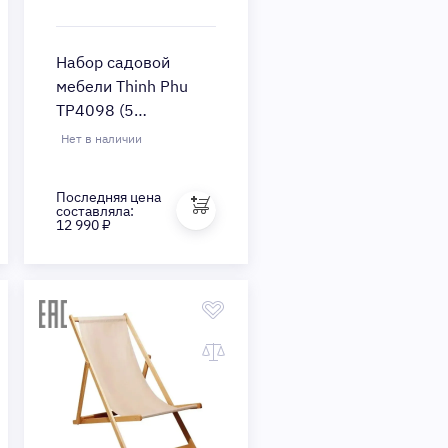
Набор садовой
мебели Thinh Phu
TP4098 (5
предметов) (Цвет:
Нет в наличии
Brown/Gray)
Последняя цена
Быстрый просмотр
составляла:
12 990 ₽