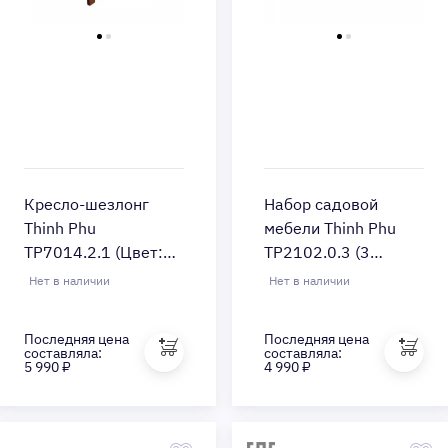
Кресло-шезлонг
Набор садовой
Thinh Phu
мебели Thinh Phu
TP7014.2.1 (Цвет:
TP2102.0.3 (3
Brown)
предмета) (Цвет:
Нет в наличии
Нет в наличии
Brown/Gray)
Последняя цена
Быстрый просмотр
Последняя цена
Быстрый просмотр
составляла:
составляла:
5 990 ₽
4 990 ₽