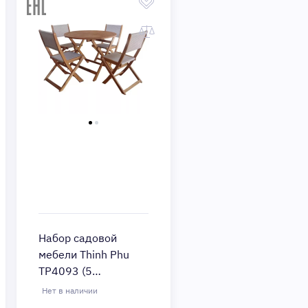
Набор садовой
мебели Thinh Phu
TP4093 (5
предметов) (Цвет:
Нет в наличии
Brown/Gray)