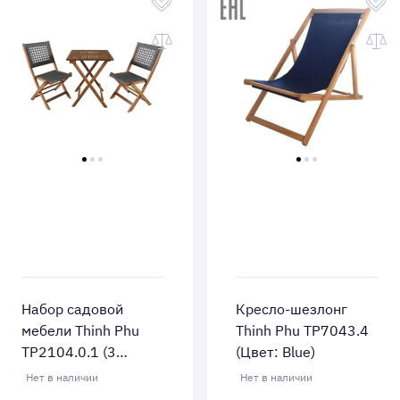
Набор садовой
Кресло-шезлонг
мебели Thinh Phu
Thinh Phu TP7043.4
TP2104.0.1 (3
(Цвет: Blue)
предмета) (Цвет:
Нет в наличии
Нет в наличии
Brown/Gray)