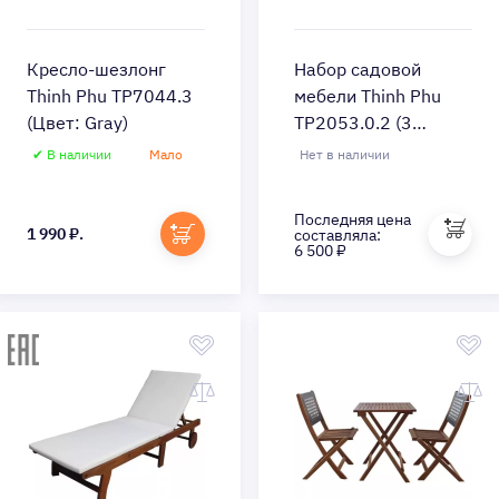
Кресло-шезлонг
Набор садовой
Thinh Phu TP7044.3
мебели Thinh Phu
(Цвет: Gray)
TP2053.0.2 (3
предмета) (Цвет:
✔ В наличии
Мало
Нет в наличии
Brown/Gray)
Быстрый просмотр
Последняя цена
Быстрый просмотр
1 990 ₽.
составляла:
6 500 ₽