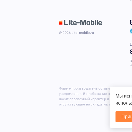
© 2026 Lite-mobile.ru
Б
С
н
Фирма-производитель оставляет за собой
уведомления. Во избежание недоразумений
Мы исп
носит справочный характер и не является
использ
отсутствующие на складе магазина.
Прин