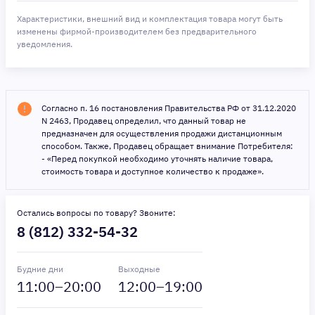
Характеристики, внешний вид и комплектация товара могут быть
изменены фирмой-производителем без предварительного
уведомления.
Согласно п. 16 постановления Правительства РФ от 31.12.2020
N 2463, Продавец определил, что данный товар не
предназначен для осуществления продажи дистанционным
способом. Также, Продавец обращает внимание Потребителя:
- «Перед покупкой необходимо уточнять наличие товара,
стоимость товара и доступное количество к продаже».
Остались вопросы по товару? Звоните:
8 (812) 332-54-32
Будние дни
Выходные
11
:00–
20
:00
12
:00–
19
:00