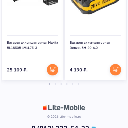
ляторная
Батарея аккумуляторная Makita
Батарея аккумуля
0
BL1860B LXT
BL1840B LXT
8 364 ₽.
6 291 ₽.
© 2026 Lite-mobile.ru