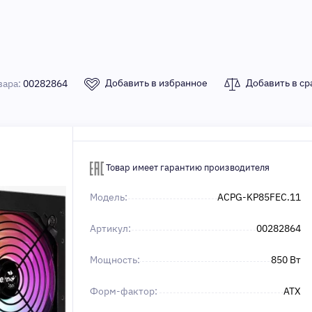
Добавить в избранное
Добавить в ср
вара:
00282864
Товар имеет гарантию производителя
Модель:
ACPG-KP85FEC.11
Артикул:
00282864
Мощность:
850 Вт
Форм-фактор:
ATX