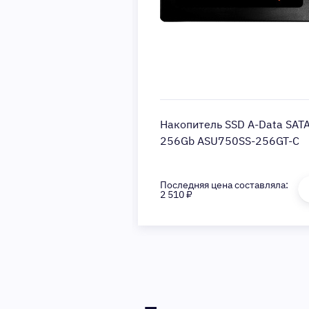
tal Design FOCUS G
Накопитель SSD A-Data SATA 
, белый
256Gb ASU750SS-256GT-C
на составляла:
Последняя цена составляла:
2 510 ₽