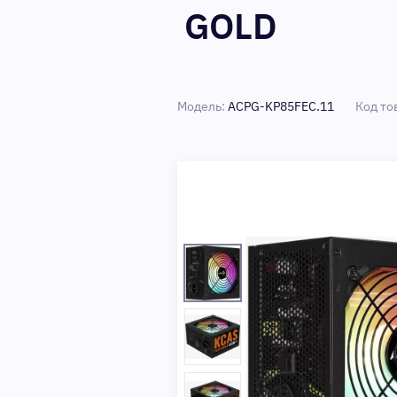
GOLD
Модель:
ACPG-KP85FEC.11
Код то