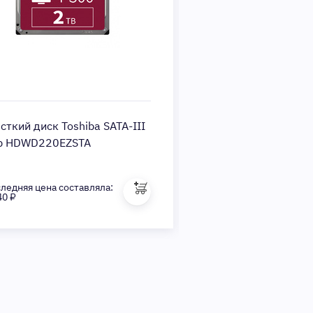
ткий диск Toshiba SATA-III
Монитор Xiaomi 34"
b HDWD220EZSTA
Gaming, черный
ледняя цена составляла:
Последняя цена состав
40 ₽
29 530 ₽