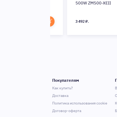
0-XEII
500W ZM500-XEII
3 492 ₽.
Покупателям
Как купить?
В
Доставка
О
Политика использования cookie
К
Договор-оферта
Б