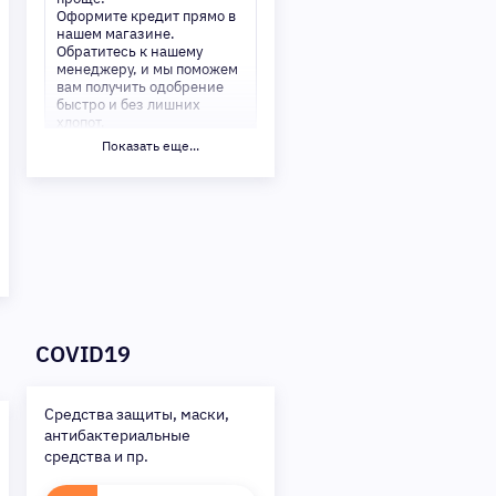
Оформите кредит прямо в
нашем магазине.
Обратитесь к нашему
менеджеру, и мы поможем
вам получить одобрение
быстро и без лишних
хлопот.
Показать еще...
✅ Преимущества:
-Мгновенное решение по
кредиту
-Минимум документов —
только паспорт
-Удобные сроки и низкие
процентные ставки
Не откладывайте свои
желания на потом!
Получите то, что нужно,
COVID19
прямо сейчас. Ваше
удобство — наш приоритет!
✨
Сделайте шаг к своей
Средства защиты, маски,
мечте — мы поможем вам в
антибактериальные
этом!
средства и пр.