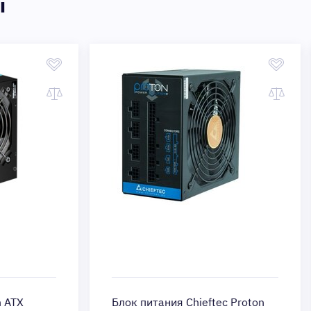
ы
Блок питания Chieftec Proton
Бло