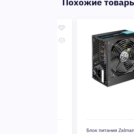
Похожие товар
ия Zalman ATX
Блок питания Zalman ATX