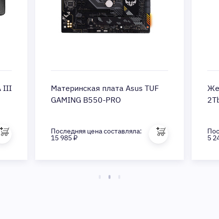
III
Материнская плата Asus TUF
Жес
GAMING B550-PRO
2T
Последняя цена составляла:
Пос
15 985 ₽
5 2