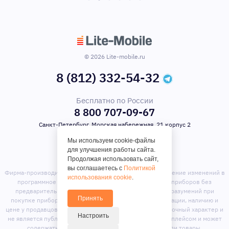
© 2026 Lite-mobile.ru
8 (812) 332-54-32
Бесплатно по России
8 800 707-09-67
Санкт-Петербург, Морская набережная, 21 корпус 2
Мы используем cookie-файлы
для улучшения работы сайта.
Продолжая использовать сайт,
вы соглашаетесь с
Политикой
Фирма-производитель оставляет за собой право на внесение изменений в
использования cookie
.
программное обеспечение, дизайн и комплектацию приборов без
предварительного уведомления. Во избежание недоразумений при
Принять
покупке приборов уточняйте информацию о комплектации, наличию и
цене у продавцов. Вся информация на сайте носит справочный характер и
Настроить
не является публичной офертой. Сайт является маркет-плейсом и может
содержать предложения сторонних продавцов или товары,