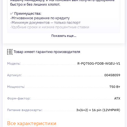
быстро и без лишних хлопот.
✅ Преимущества:
-Мгновенное решение по кредиту
-Минимум документов — только паспорт
-Удобные сроки и низкие процентные ставки
Показать еще...
Не откладывайте свои желания на потом! Получите то, что
нужно, прямо сейчас. Ваше удобство — наш приоритет! ✨
Сделайте шаг к своей мечте — мы поможем вам в этом!
Товар имеет гарантию производителя
Модель:
R-PQ750G-FD0B-WGEU-V1
Артикул:
00458059
Мощность:
750 Вт
Форм-фактор:
ATX
Питание видеокарты:
3х(6+2) + 16 pin (12VHPWR)
Все характеристики