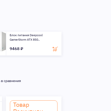
Блок питания Deepcool
Блок питания D
GamerStorm ATX 850..
GamerStorm ATX
9468 ₽
7390 ₽
 в сравнения
Товар