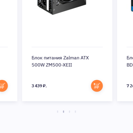
Блок питания Zalman ATX
Бло
500W ZM500-XEII
BD
3 439 ₽.
7 2