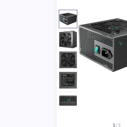
1
/
5