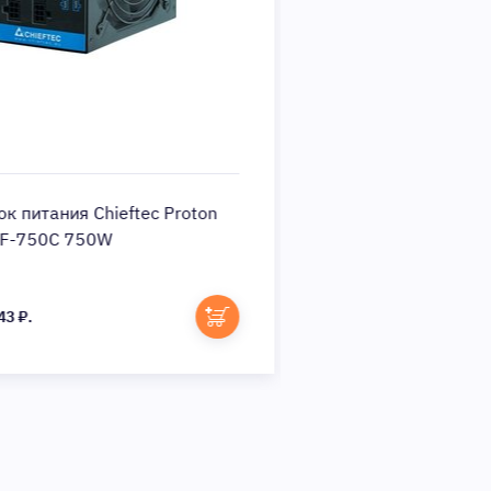
к питания Chieftec Proton
Блок питания Chieft
F-750C 750W
850W BDF-850C
43 ₽.
9 630 ₽.