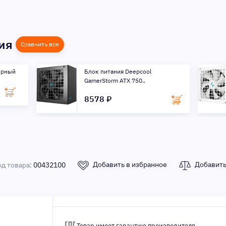
ния
Сравнить все
ерный
Блок питания Deepcool
GamerStorm ATX 750..
8578 ₽
Добавить в избранное
Добавить
од товара:
00432100
Товар имеет гарантию производителя