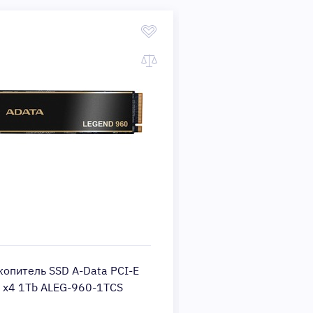
копитель SSD A-Data PCI-E
Накопитель SSD Sa
0 x4 1Tb ALEG-960-1TCS
4.0 x4 1Tb MZ-V9P