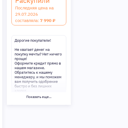
Раскупили
Последняя цена на
29.07.2026
составляла:
7 990 ₽
Дорогие покупатели!
Не хватает денег на
покупку мечты? Нет ничего
проще!
Оформите кредит прямо в
нашем магазине.
Обратитесь к нашему
менеджеру, и мы поможем
вам получить одобрение
быстро и без лишних
хлопот.
Показать еще...
✅ Преимущества:
-Мгновенное решение по
кредиту
-Минимум документов —
только паспорт
-Удобные сроки и низкие
процентные ставки