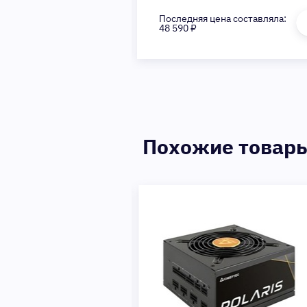
на составляла:
Последняя цена составляла:
48 590 ₽
Похожие товар