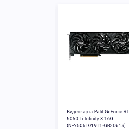
AMD Ryzen 9
Видеокарта Palit GeForce R
M5 (OEM)
5060 Ti Infinity 3 16G
(NE7506T019T1-GB2061S)