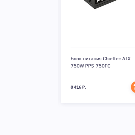
ия Zalman ATX
Блок питания Chieftec ATX
0-LXII
750W PPS-750FC
8 416 ₽.