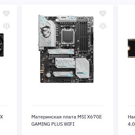
TX
Материнская плата MSI X670E
На
GAMING PLUS WIFI
4.