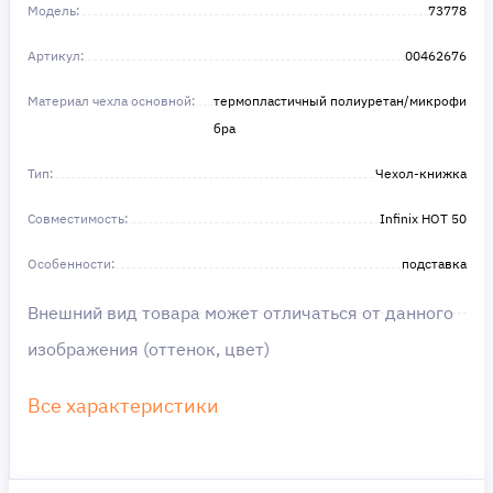
Получите то, что нужно, прямо сейчас. Ваше
Модель:
73778
удобство — наш приоритет! ✨
Сделайте шаг к своей мечте — мы поможем вам
Артикул:
в этом!
00462676
Материал чехла основной:
термопластичный полиуретан/микрофи
бра
Тип:
Чехол-книжка
Совместимость:
Infinix HOT 50
Особенности:
подставка
Внешний вид товара может отличаться от данного
изображения (оттенок, цвет)
Все характеристики