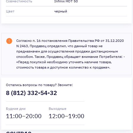
Совместимость
Infinix HOT 50
Цвет
черный
Согласно п. 16 постановления Правительства РФ от 31.12.2020
N 2463, Продавец определил, что данный товар не
предназначен для осуществления продажи дистанционным
способом. Также, Продавец обращает внимание Потребителя: -
«Перед покупкой необходимо уточнять наличие товара,
стоимость товара и доступное количество к продаже».
Остались вопросы по товару? Звоните:
8 (812) 332-54-32
Будние дни
Выходные
11
:00–
20
:00
12
:00–
19
:00