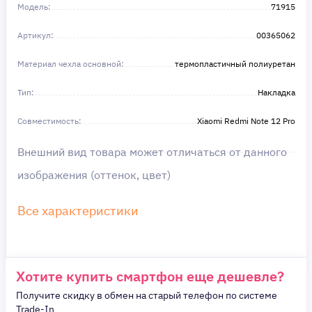
Получите то, что нужно, прямо сейчас. Ваше
Модель:
71915
удобство — наш приоритет! ✨
Сделайте шаг к своей мечте — мы поможем вам
Артикул:
в этом!
00365062
Материал чехла основной:
термопластичный полиуретан
Тип:
Накладка
Совместимость:
Xiaomi Redmi Note 12 Pro
Внешний вид товара может отличаться от данного
изображения (оттенок, цвет)
Все характеристики
Хотите купить смартфон еще дешевле?
Получите скидку в обмен на старый телефон по системе
Trade-In