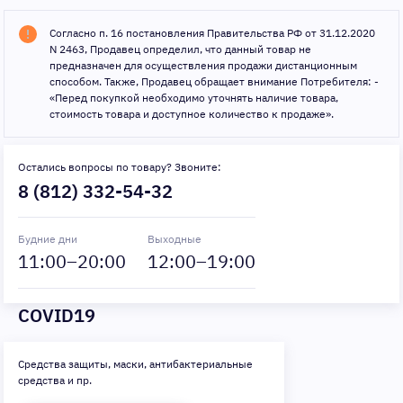
Согласно п. 16 постановления Правительства РФ от 31.12.2020
N 2463, Продавец определил, что данный товар не
предназначен для осуществления продажи дистанционным
способом. Также, Продавец обращает внимание Потребителя: -
«Перед покупкой необходимо уточнять наличие товара,
стоимость товара и доступное количество к продаже».
Остались вопросы по товару? Звоните:
8 (812) 332-54-32
Будние дни
Выходные
11
:00–
20
:00
12
:00–
19
:00
COVID19
Средства защиты, маски, антибактериальные
средства и пр.