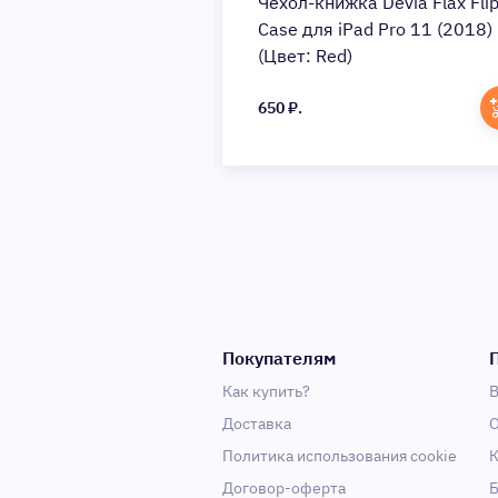
а Devia Flax Flip
Чехол-книжка Devia Flax Fli
ad 9.7 (2017/2018)
Case для iPad Pro 11 (2018)
 Red)
(Цвет: Red)
650 ₽.
Покупателям
Как купить?
В
Доставка
О
Политика использования cookie
К
Договор-оферта
Б