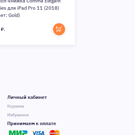
хол-книжка Comma Elegant
Чехол-книжка Com
ies для iPad Pro 11 (2018)
Case для iPad Pro 1
ет: Gold)
(Цвет: Red)
 ₽.
1 250 ₽.
Личный кабинет
Корзина
Избранное
Принимаем к оплате