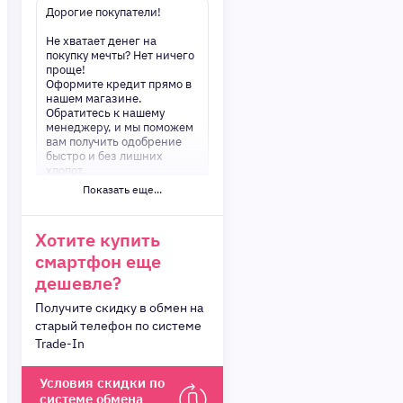
Дорогие покупатели!
Не хватает денег на
покупку мечты? Нет ничего
проще!
Оформите кредит прямо в
нашем магазине.
Обратитесь к нашему
менеджеру, и мы поможем
вам получить одобрение
быстро и без лишних
хлопот.
Показать еще...
✅ Преимущества:
-Мгновенное решение по
кредиту
Хотите купить
-Минимум документов —
смартфон еще
только паспорт
-Удобные сроки и низкие
дешевле?
процентные ставки
Получите скидку в обмен на
Не откладывайте свои
старый телефон по системе
желания на потом!
Trade-In
Получите то, что нужно,
прямо сейчас. Ваше
удобство — наш приоритет!
Условия скидки по
✨
системе обмена
Сделайте шаг к своей