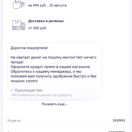
за 490 руб. , 10 августа
Доставка в регионы:
от 500 руб.
Дорогие покупатели!
Не хватает денег на покупку мечты? Нет ничего
проще!
Оформите кредит прямо в нашем магазине.
Обратитесь к нашему менеджеру, и мы
поможем вам получить одобрение быстро и без
лишних хлопот.
✅ Преимущества:
-Мгновенное решение по кредиту
-Минимум документов — только паспорт
Показать еще...
-Удобные сроки и низкие процентные ставки
Не откладывайте свои желания на потом!
Получите то, что нужно, прямо сейчас. Ваше
Модель:
392993
удобство — наш приоритет! ✨
Сделайте шаг к своей мечте — мы поможем вам