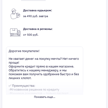
Доставка курьером:
за 490 руб. завтра
Доставка в регионы:
от 500 руб.
Дорогие покупатели!
Не хватает денег на покупку мечты? Нет ничего
проще!
Оформите кредит прямо в нашем магазине.
Обратитесь к нашему менеджеру, и мы
поможем вам получить одобрение быстро и без
лишних хлопот.
✅ Преимущества:
-Мгновенное решение по кредиту
-Минимум документов — только паспорт
Показать еще...
-Удобные сроки и низкие процентные ставки
Не откладывайте свои желания на потом!