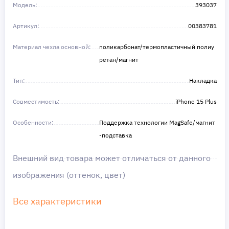
Получите то, что нужно, прямо сейчас. Ваше
Модель:
393037
удобство — наш приоритет! ✨
Сделайте шаг к своей мечте — мы поможем вам
Артикул:
в этом!
00383781
Материал чехла основной:
поликарбонат/термопластичный полиу
ретан/магнит
Тип:
Накладка
Совместимость:
iPhone 15 Plus
Особенности:
Поддержка технологии MagSafe/магнит
-подставка
Внешний вид товара может отличаться от данного
изображения (оттенок, цвет)
Все характеристики