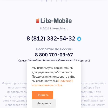
© 2026 Lite-mobile.ru
8 (812) 332-54-32
Бесплатно по России
8 800 707-09-67
Санкт-Петербург, Морская набережная, 21 корпус 2
Мы используем cookie-файлы
для улучшения работы сайта.
Продолжая использовать сайт,
вы соглашаетесь с
Политикой
Фирма-производитель оставляет за собой право на внесение изменений в
использования cookie
.
программное обеспечение, дизайн и комплектацию приборов без
предварительного уведомления. Во избежание недоразумений при
Принять
покупке приборов уточняйте информацию о комплектации, наличию и
цене у продавцов. Вся информация на сайте носит справочный характер и
Настроить
не является публичной офертой. Сайт является маркет-плейсом и может