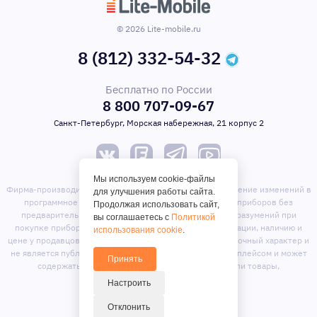
© 2026 Lite-mobile.ru
8 (812) 332-54-32
Бесплатно по России
8 800 707-09-67
Санкт-Петербург, Морская набережная, 21 корпус 2
Мы используем cookie-файлы
Фирма-производитель оставляет за собой право на внесение изменений в
для улучшения работы сайта.
программное обеспечение, дизайн и комплектацию приборов без
Продолжая использовать сайт,
предварительного уведомления. Во избежание недоразумений при
вы соглашаетесь с
Политикой
покупке приборов уточняйте информацию о комплектации, наличию и
использования cookie
.
цене у продавцов. Вся информация на сайте носит справочный характер и
не является публичной офертой. Сайт является маркет-плейсом и может
Принять
содержать предложения сторонних продавцов или товары,
отсутствующие на складе магазина.
Настроить
Отклонить