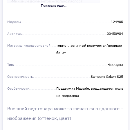
-Минимум документов — только паспорт
Показать еще...
-Удобные сроки и низкие процентные ставки
Не откладывайте свои желания на потом!
Получите то, что нужно, прямо сейчас. Ваше
Модель:
124905
удобство — наш приоритет! ✨
Сделайте шаг к своей мечте — мы поможем вам
Артикул:
в этом!
00450984
Материал чехла основной:
термопластичный полиуретан/поликар
бонат
Тип:
Накладка
Совместимость:
Samsung Galaxy S25
Особенности:
Поддержка Magsafe, вращающееся коль
цо-подставка
Внешний вид товара может отличаться от данного
изображения (оттенок, цвет)