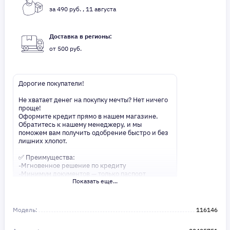
за 490 руб. , 11 августа
Доставка в регионы:
от 500 руб.
Дорогие покупатели!
Не хватает денег на покупку мечты? Нет ничего
проще!
Оформите кредит прямо в нашем магазине.
Обратитесь к нашему менеджеру, и мы
поможем вам получить одобрение быстро и без
лишних хлопот.
✅ Преимущества:
-Мгновенное решение по кредиту
-Минимум документов — только паспорт
Показать еще...
-Удобные сроки и низкие процентные ставки
Не откладывайте свои желания на потом!
Получите то, что нужно, прямо сейчас. Ваше
Модель:
116146
удобство — наш приоритет! ✨
Сделайте шаг к своей мечте — мы поможем вам