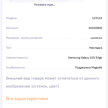
-Минимум документов — только паспорт
Показать еще...
-Удобные сроки и низкие процентные ставки
Не откладывайте свои желания на потом!
Получите то, что нужно, прямо сейчас. Ваше
Модель:
129115
удобство — наш приоритет! ✨
Сделайте шаг к своей мечте — мы поможем вам
Артикул:
в этом!
00450800
Материал чехла основной:
силикон
Тип:
Накладка
Совместимость:
Samsung Galaxy S25 Edge
Особенности:
Поддержка Magsafe
Внешний вид товара может отличаться от данного
изображения (оттенок, цвет)
Все характеристики