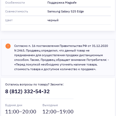
Особенности
Поддержка Magsafe
Совместимость
Samsung Galaxy S25 Edge
Цвет
черный
Согласно п. 16 постановления Правительства РФ от 31.12.2020
N 2463, Продавец определил, что данный товар не
предназначен для осуществления продажи дистанционным
способом. Также, Продавец обращает внимание Потребителя: -
«Перед покупкой необходимо уточнять наличие товара,
стоимость товара и доступное количество к продаже».
Остались вопросы по товару? Звоните:
8 (812) 332-54-32
Будние дни
Выходные
11
:00–
20
:00
12
:00–
19
:00