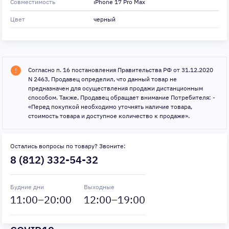
Совместимость
iPhone 17 Pro Max
Цвет
черный
Согласно п. 16 постановления Правительства РФ от 31.12.2020
N 2463, Продавец определил, что данный товар не
предназначен для осуществления продажи дистанционным
способом. Также, Продавец обращает внимание Потребителя: -
«Перед покупкой необходимо уточнять наличие товара,
стоимость товара и доступное количество к продаже».
Остались вопросы по товару? Звоните:
8 (812) 332-54-32
Будние дни
Выходные
11
:00–
20
:00
12
:00–
19
:00