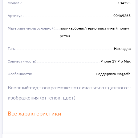
Получите то, что нужно, прямо сейчас. Ваше
Модель:
134393
удобство — наш приоритет! ✨
Сделайте шаг к своей мечте — мы поможем вам
Артикул:
в этом!
00469265
Материал чехла основной:
поликарбонат/термопластичный полиу
ретан
Тип:
Накладка
Совместимость:
iPhone 17 Pro Max
Особенности:
Поддержка Magsafe
Внешний вид товара может отличаться от данного
изображения (оттенок, цвет)
Все характеристики