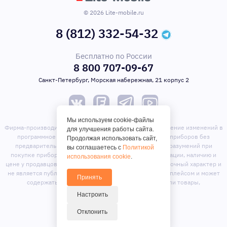
© 2026 Lite-mobile.ru
8 (812) 332-54-32
Бесплатно по России
8 800 707-09-67
Санкт-Петербург, Морская набережная, 21 корпус 2
Мы используем cookie-файлы
Фирма-производитель оставляет за собой право на внесение изменений в
для улучшения работы сайта.
программное обеспечение, дизайн и комплектацию приборов без
Продолжая использовать сайт,
предварительного уведомления. Во избежание недоразумений при
вы соглашаетесь с
Политикой
покупке приборов уточняйте информацию о комплектации, наличию и
использования cookie
.
цене у продавцов. Вся информация на сайте носит справочный характер и
не является публичной офертой. Сайт является маркет-плейсом и может
Принять
содержать предложения сторонних продавцов или товары,
отсутствующие на складе магазина.
Настроить
Отклонить