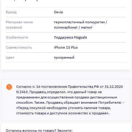
Бренд
Devia
Материал чехла
термопластичный полиуретан /
основной
поликарбонат / магнит
Особенности
Поддержка Magsafe
Совместимость
iPhone 15 Plus
Цвет
прозрачный
Согласно п. 16 постановления Правительства РФ от 31.12.2020
N 2463, Продавец определил, что данный товар не
предназначен для осуществления продажи дистанционным
способом. Также, Продавец обращает внимание Потребителя: -
«Перед покупкой необходимо уточнять наличие товара,
стоимость товара и доступное количество к продаже».
Остались вопросы по товару? Звоните: