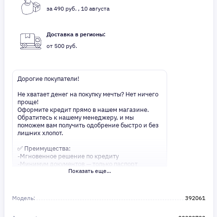
за 490 руб. , 10 августа
Доставка в регионы:
от 500 руб.
Дорогие покупатели!
Не хватает денег на покупку мечты? Нет ничего
проще!
Оформите кредит прямо в нашем магазине.
Обратитесь к нашему менеджеру, и мы
поможем вам получить одобрение быстро и без
лишних хлопот.
✅ Преимущества:
-Мгновенное решение по кредиту
-Минимум документов — только паспорт
Показать еще...
-Удобные сроки и низкие процентные ставки
Не откладывайте свои желания на потом!
Получите то, что нужно, прямо сейчас. Ваше
Модель:
392061
удобство — наш приоритет! ✨
Сделайте шаг к своей мечте — мы поможем вам