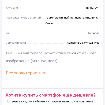
удобство — наш приоритет! ✨
Сделайте шаг к своей мечте — мы поможем вам
Артикул:
в этом!
00450975
Материал чехла основной:
термопластичный полиуретан/поликар
бонат
Тип:
Накладка
Совместимость:
Samsung Galaxy S25 Plus
Внешний вид товара может отличаться от данного
изображения (оттенок, цвет)
Все характеристики
Хотите купить смартфон еще дешевле?
Получите скидку в обмен на старый телефон по системе