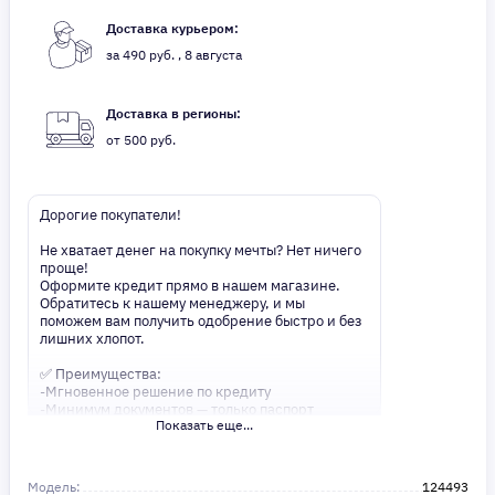
Доставка курьером:
за 490 руб. , 8 августа
Доставка в регионы:
от 500 руб.
Дорогие покупатели!
Не хватает денег на покупку мечты? Нет ничего
проще!
Оформите кредит прямо в нашем магазине.
Обратитесь к нашему менеджеру, и мы
поможем вам получить одобрение быстро и без
лишних хлопот.
✅ Преимущества:
-Мгновенное решение по кредиту
-Минимум документов — только паспорт
Показать еще...
-Удобные сроки и низкие процентные ставки
Не откладывайте свои желания на потом!
Получите то, что нужно, прямо сейчас. Ваше
Модель:
124493