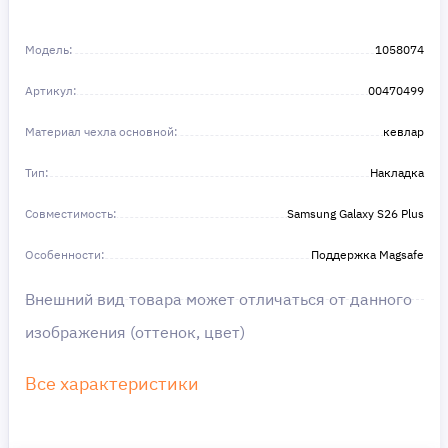
Не откладывайте свои желания на потом!
Получите то, что нужно, прямо сейчас. Ваше
Модель:
1058074
удобство — наш приоритет! ✨
Сделайте шаг к своей мечте — мы поможем вам
Артикул:
в этом!
00470499
Материал чехла основной:
кевлар
Тип:
Накладка
Совместимость:
Samsung Galaxy S26 Plus
Особенности:
Поддержка Magsafe
Внешний вид товара может отличаться от данного
изображения (оттенок, цвет)
Все характеристики