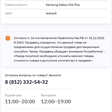
Совместимость
Samsung Galaxy S26 Plus
Цвет
черный
Согласно п. 16 постановления Правительства РФ от 31.12.2020
N 2463, Продавец определил, что данный товар не
предназначен для осуществления продажи дистанционным
способом. Также, Продавец обращает внимание Потребителя: -
«Перед покупкой необходимо уточнять наличие товара,
стоимость товара и доступное количество к продаже».
Остались вопросы по товару? Звоните:
8 (812) 332-54-32
Будние дни
Выходные
11
:00–
20
:00
12
:00–
19
:00