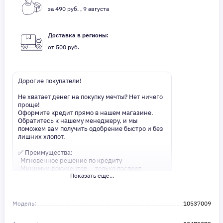
за 490 руб. , 9 августа
Доставка в регионы:
от 500 руб.
Дорогие покупатели!
Не хватает денег на покупку мечты? Нет ничего
проще!
Оформите кредит прямо в нашем магазине.
Обратитесь к нашему менеджеру, и мы
поможем вам получить одобрение быстро и без
лишних хлопот.
✅ Преимущества:
-Мгновенное решение по кредиту
-Минимум документов — только паспорт
Показать еще...
-Удобные сроки и низкие процентные ставки
Не откладывайте свои желания на потом!
Получите то, что нужно, прямо сейчас. Ваше
Модель:
10537009
удобство — наш приоритет! ✨
Сделайте шаг к своей мечте — мы поможем вам