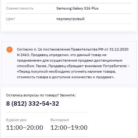
Совместимость
Samsung Galaxy S26 Plus
Цвет
перламутровый
Согласно п. 16 постановления Правительства РФ от 31.12.2020
N 2463, Продавец определил, что данный товар не
предназначен для осуществления продажи дистанционным
способом. Также, Продавец обращает внимание Потребителя: -
«Перед покупкой необходимо уточнять наличие товара,
стоимость товара и доступное количество к продаже».
Остались вопросы по товару? Звоните:
8 (812) 332-54-32
Будние дни
Выходные
11
:00–
20
:00
12
:00–
19
:00