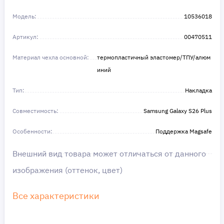
Не откладывайте свои желания на потом!
Получите то, что нужно, прямо сейчас. Ваше
Модель:
10536018
удобство — наш приоритет! ✨
Сделайте шаг к своей мечте — мы поможем вам
Артикул:
в этом!
00470511
Материал чехла основной:
термопластичный эластомер/ТПУ/алюм
иний
Тип:
Накладка
Совместимость:
Samsung Galaxy S26 Plus
Особенности:
Поддержка Magsafe
Внешний вид товара может отличаться от данного
изображения (оттенок, цвет)
Все характеристики