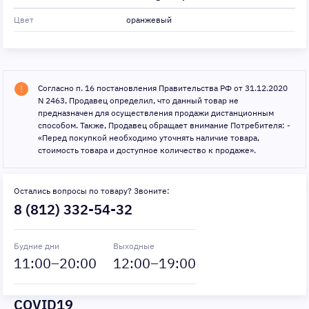
Цвет
оранжевый
Согласно п. 16 постановления Правительства РФ от 31.12.2020
N 2463, Продавец определил, что данный товар не
предназначен для осуществления продажи дистанционным
способом. Также, Продавец обращает внимание Потребителя: -
«Перед покупкой необходимо уточнять наличие товара,
стоимость товара и доступное количество к продаже».
Остались вопросы по товару? Звоните:
8 (812) 332-54-32
Будние дни
Выходные
11
:00–
20
:00
12
:00–
19
:00
COVID19