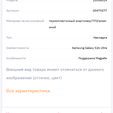
Модель:
10536024
удобство — наш приоритет! ✨
Сделайте шаг к своей мечте — мы поможем вам
Артикул:
в этом!
00479277
Материал чехла основной:
термопластичный эластомер/ТПУ/алюм
иний
Тип:
Накладка
Совместимость:
Samsung Galaxy S26 Ultra
Особенности:
Поддержка Magsafe
Внешний вид товара может отличаться от данного
изображения (оттенок, цвет)
Все характеристики