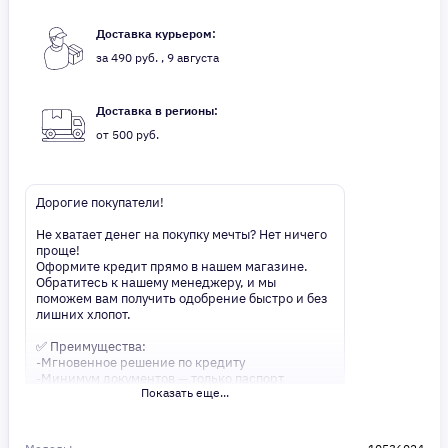
Доставка курьером:
за 490 руб. , 9 августа
Доставка в регионы:
от 500 руб.
Дорогие покупатели!
Не хватает денег на покупку мечты? Нет ничего
проще!
Оформите кредит прямо в нашем магазине.
Обратитесь к нашему менеджеру, и мы
поможем вам получить одобрение быстро и без
лишних хлопот.
✅ Преимущества:
-Мгновенное решение по кредиту
-Минимум документов — только паспорт
Показать еще...
-Удобные сроки и низкие процентные ставки
Не откладывайте свои желания на потом!
Получите то, что нужно, прямо сейчас. Ваше