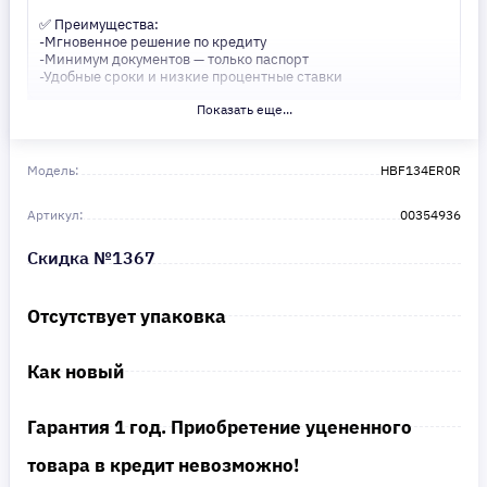
✅ Преимущества:
-Мгновенное решение по кредиту
-Минимум документов — только паспорт
-Удобные сроки и низкие процентные ставки
Показать еще...
Не откладывайте свои желания на потом! Получите то, что
нужно, прямо сейчас. Ваше удобство — наш приоритет! ✨
Сделайте шаг к своей мечте — мы поможем вам в этом!
Модель:
HBF134ER0R
Артикул:
00354936
Скидка №1367
Отсутствует упаковка
Как новый
Гарантия 1 год. Приобретение уцененного
товара в кредит невозможно!