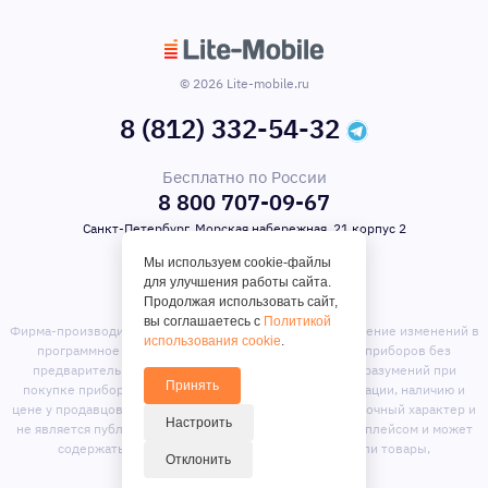
© 2026 Lite-mobile.ru
8 (812) 332-54-32
Бесплатно по России
8 800 707-09-67
Санкт-Петербург, Морская набережная, 21 корпус 2
Мы используем cookie-файлы
для улучшения работы сайта.
Продолжая использовать сайт,
вы соглашаетесь с
Политикой
Фирма-производитель оставляет за собой право на внесение изменений в
использования cookie
.
программное обеспечение, дизайн и комплектацию приборов без
предварительного уведомления. Во избежание недоразумений при
Принять
покупке приборов уточняйте информацию о комплектации, наличию и
цене у продавцов. Вся информация на сайте носит справочный характер и
Настроить
не является публичной офертой. Сайт является маркет-плейсом и может
содержать предложения сторонних продавцов или товары,
Отклонить
отсутствующие на складе магазина.