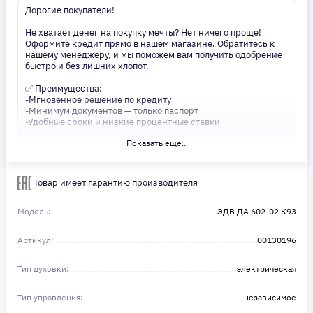
Дорогие покупатели!
Не хватает денег на покупку мечты? Нет ничего проще!
Оформите кредит прямо в нашем магазине. Обратитесь к
нашему менеджеру, и мы поможем вам получить одобрение
быстро и без лишних хлопот.
✅ Преимущества:
-Мгновенное решение по кредиту
-Минимум документов — только паспорт
-Удобные сроки и низкие процентные ставки
Показать еще...
Не откладывайте свои желания на потом! Получите то, что
нужно, прямо сейчас. Ваше удобство — наш приоритет! ✨
Сделайте шаг к своей мечте — мы поможем вам в этом!
Товар имеет гарантию производителя
Модель:
ЭДВ ДА 602-02 К93
Артикул:
00130196
Тип духовки:
электрическая
Тип управления:
независимое