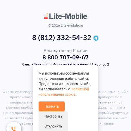
© 2026 Lite-mobile.ru
8 (812) 332-54-32
Бесплатно по России
8 800 707-09-67
Санкт-Петербург, Морская набережная, 21 корпус 2
Мы используем cookie-файлы
для улучшения работы сайта.
Продолжая использовать сайт,
вы соглашаетесь с
Политикой
Фирма-производитель оставляет за собой право на внесение изменений в
использования cookie
.
программное обеспечение, дизайн и комплектацию приборов без
предварительного уведомления. Во избежание недоразумений при
Принять
покупке приборов уточняйте информацию о комплектации, наличию и
цене у продавцов. Вся информация на сайте носит справочный характер и
Настроить
не является публичной офертой. Сайт является маркет-плейсом и может
содержать предложения сторонних продавцов или товары,
Отклонить
отсутствующие на складе магазина.