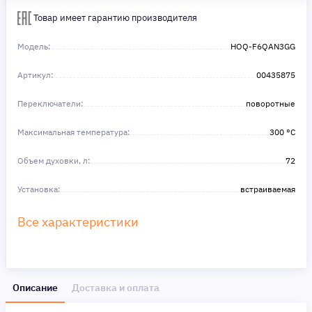
Сделайте шаг к своей мечте — мы поможем вам в этом!
Товар имеет гарантию производителя
Модель:
HOQ-F6QAN3GG
Артикул:
00435875
Переключатели:
поворотные
Максимальная температура:
300 °C
Объем духовки, л:
72
Установка:
встраиваемая
Все характеристики
Описание
Доставка и оплата