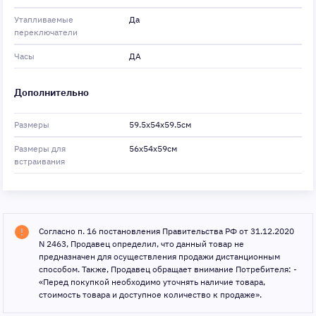
Утапливаемые
Да
переключатели
Часы
ДА
Дополнительно
Размеры
59.5x54x59.5см
Размеры для
56x54x59см
встраивания
Согласно п. 16 постановления Правительства РФ от 31.12.2020
N 2463, Продавец определил, что данный товар не
предназначен для осуществления продажи дистанционным
способом. Также, Продавец обращает внимание Потребителя: -
«Перед покупкой необходимо уточнять наличие товара,
стоимость товара и доступное количество к продаже».