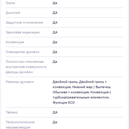
Гриль
Да
Дисплей
ДА
Защитное отключение
ДА
Звуковая индикация
ДА
Конвекция
Да
Освещение духовки
Да
Полностью стеклянная
Да
внутренняя поверхность
дверцы духовки
Режимы духовки
Двойной гриль, Двойной гриль +
конвекция, Нижний жар / Выпечка,
Обычная + конвекция, Конвекция с
турбонагревательным элементом,
Функции ECO
Таймер
ДА
Телескопические
Да
направляющие