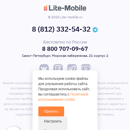
© 2026 Lite-mobile.ru
8 (812) 332-54-32
Бесплатно по России
8 800 707-09-67
Санкт-Петербург, Морская набережная, 21 корпус 2
Мы используем cookie-файлы
Фирма-производитель оставляет за собой право на внесение изменений в
для улучшения работы сайта.
программное обеспечение, дизайн и комплектацию приборов без
Продолжая использовать сайт,
предварительного уведомления. Во избежание недоразумений при
вы соглашаетесь с
Политикой
покупке приборов уточняйте информацию о комплектации, наличию и
использования cookie
.
цене у продавцов. Вся информация на сайте носит справочный характер и
не является публичной офертой. Сайт является маркет-плейсом и может
Принять
содержать предложения сторонних продавцов или товары,
отсутствующие на складе магазина.
Настроить