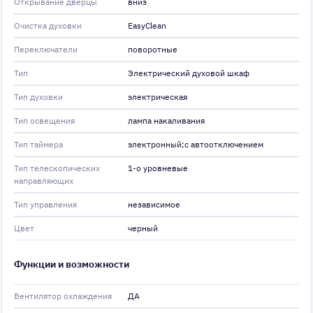
Открывание дверцы
вниз
Очистка духовки
EasyClean
Переключатели
поворотные
Тип
Электрический духовой шкаф
Тип духовки
электрическая
Тип освещения
лампа накаливания
Тип таймера
электронный;с автоотключением
Тип телескопических
1-о уровневые
направляющих
Тип управления
независимое
Цвет
черный
Функции и возможности
Вентилятор охлаждения
ДА