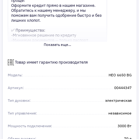
проще!
Оформите кредит прямо в нашем магазине.
Обратитесь к нашему менеджеру, и мы
поможем вам получить одобрение быстро и без
лишних хлопот.
✅ Преимущества:
-Мгновенное решение по кредиту
-Минимум документов — только паспорт
Показать еще...
-Удобные сроки и низкие процентные ставки
Не откладывайте свои желания на потом!
Получите то, что нужно, прямо сейчас. Ваше
Товар имеет гарантию производителя
удобство — наш приоритет! ✨
Сделайте шаг к своей мечте — мы поможем вам
в этом!
Модель:
HEO 6650 BG
Артикул:
00444347
Тип духовки:
электрическая
Тип управления:
независимое
Мощность подключения:
3000 Вт
Объем духовки:
70 л