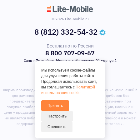
© 2026 Lite-mobile.ru
8 (812) 332-54-32
Бесплатно по России
8 800 707-09-67
Санкт-Петербург, Морская набережная, 21 корпус 2
Мы используем cookie-файлы
для улучшения работы сайта.
Продолжая использовать сайт,
вы соглашаетесь с
Политикой
Фирма-производитель оставляет за собой право на внесение изменений в
использования cookie
.
программное обеспечение, дизайн и комплектацию приборов без
предварительного уведомления. Во избежание недоразумений при
Принять
покупке приборов уточняйте информацию о комплектации, наличию и
цене у продавцов. Вся информация на сайте носит справочный характер и
Настроить
не является публичной офертой. Сайт является маркет-плейсом и может
содержать предложения сторонних продавцов или товары,
Отклонить
отсутствующие на складе магазина.