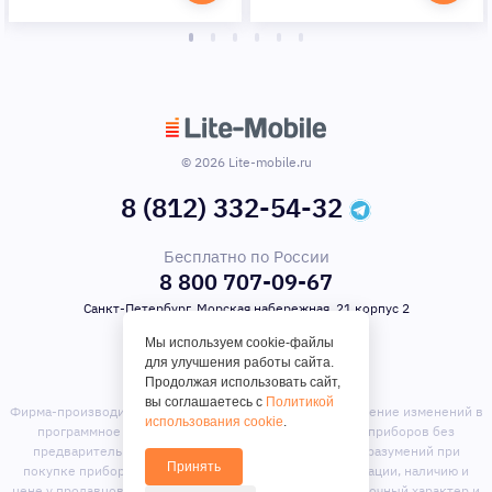
© 2026 Lite-mobile.ru
8 (812) 332-54-32
Бесплатно по России
8 800 707-09-67
Санкт-Петербург, Морская набережная, 21 корпус 2
Мы используем cookie-файлы
для улучшения работы сайта.
Продолжая использовать сайт,
вы соглашаетесь с
Политикой
Фирма-производитель оставляет за собой право на внесение изменений в
использования cookie
.
программное обеспечение, дизайн и комплектацию приборов без
предварительного уведомления. Во избежание недоразумений при
Принять
покупке приборов уточняйте информацию о комплектации, наличию и
цене у продавцов. Вся информация на сайте носит справочный характер и