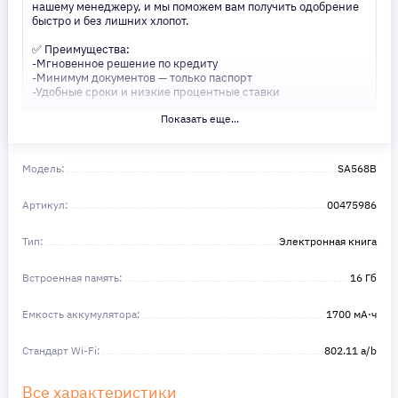
нашему менеджеру, и мы поможем вам получить одобрение
быстро и без лишних хлопот.
✅ Преимущества:
-Мгновенное решение по кредиту
-Минимум документов — только паспорт
-Удобные сроки и низкие процентные ставки
Показать еще...
Не откладывайте свои желания на потом! Получите то, что
нужно, прямо сейчас. Ваше удобство — наш приоритет! ✨
Сделайте шаг к своей мечте — мы поможем вам в этом!
Модель:
SA568B
Артикул:
00475986
Тип:
Электронная книга
Встроенная память:
16 Гб
Емкость аккумулятора:
1700 мА⋅ч
Стандарт Wi-Fi:
802.11 a/b
Все характеристики