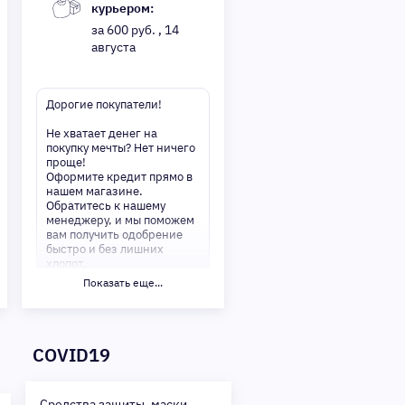
курьером:
за 600 руб. , 14
августа
Дорогие покупатели!
Не хватает денег на
покупку мечты? Нет ничего
проще!
Оформите кредит прямо в
нашем магазине.
Обратитесь к нашему
менеджеру, и мы поможем
вам получить одобрение
быстро и без лишних
хлопот.
Показать еще...
✅ Преимущества:
-Мгновенное решение по
кредиту
-Минимум документов —
COVID19
только паспорт
-Удобные сроки и низкие
процентные ставки
Средства защиты, маски,