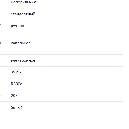
Холодильник
стандартный
й
ручное
й
капельное
электронное
39 дБ
R600a
ия
20 ч
белый