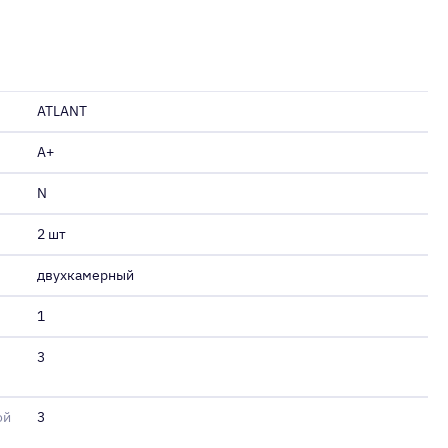
ATLANT
A+
N
2 шт
двухкамерный
1
3
ой
3