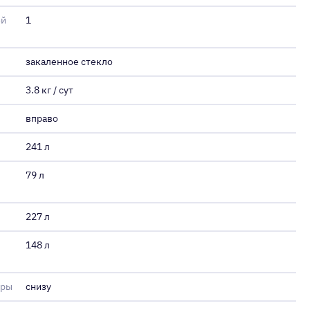
ой
1
закаленное стекло
3.8 кг / сут
вправо
241 л
79 л
227 л
148 л
еры
снизу