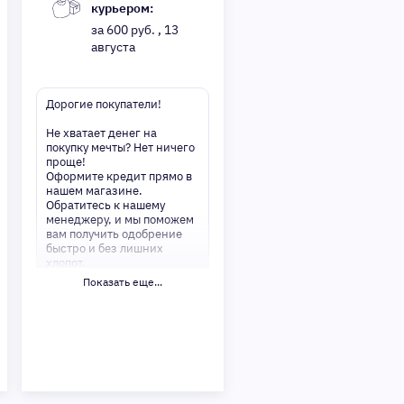
курьером:
за 600 руб. , 13
августа
Дорогие покупатели!
Не хватает денег на
покупку мечты? Нет ничего
проще!
Оформите кредит прямо в
нашем магазине.
Обратитесь к нашему
менеджеру, и мы поможем
вам получить одобрение
быстро и без лишних
хлопот.
Показать еще...
✅ Преимущества:
-Мгновенное решение по
кредиту
-Минимум документов —
только паспорт
-Удобные сроки и низкие
процентные ставки