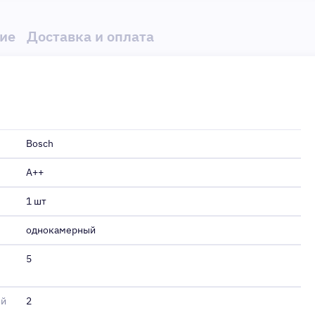
ие
Доставка и оплата
Bosch
A++
1 шт
однокамерный
5
ой
2