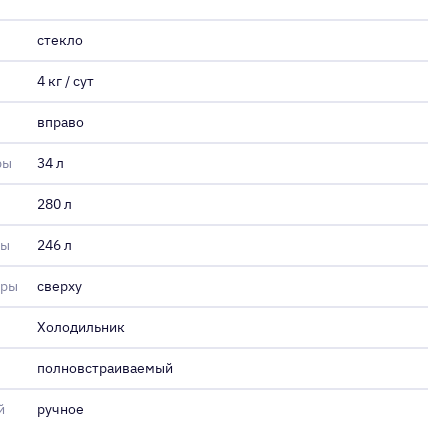
стекло
4 кг / сут
вправо
ры
34 л
280 л
ры
246 л
еры
сверху
Холодильник
полновстраиваемый
й
ручное