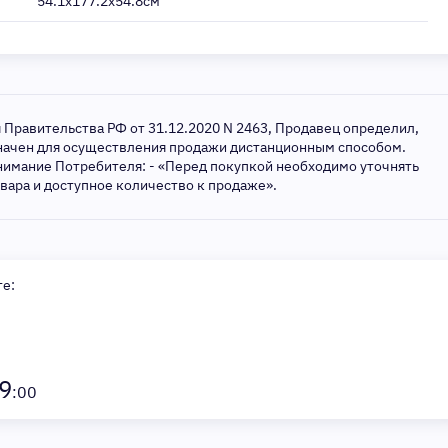
54.1x177.2x54.8см
я Правительства РФ от 31.12.2020 N 2463, Продавец определил,
значен для осуществления продажи дистанционным способом.
нимание Потребителя: - «Перед покупкой необходимо уточнять
овара и доступное количество к продаже».
те:
9
:00