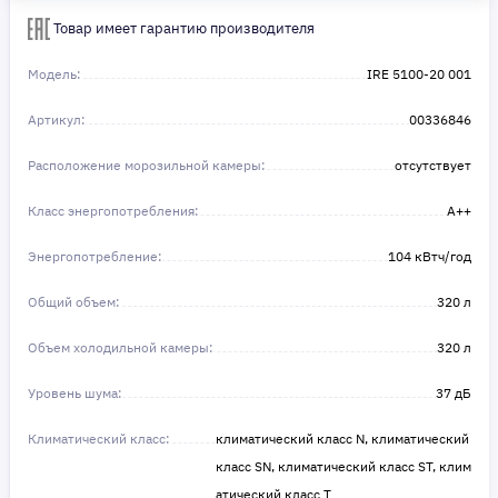
Сделайте шаг к своей мечте — мы поможем вам в этом!
Товар имеет гарантию производителя
Модель:
IRE 5100-20 001
Артикул:
00336846
Расположение морозильной камеры:
отсутствует
Класс энергопотребления:
A++
Энергопотребление:
104 кВтч/год
Общий объем:
320 л
Объем холодильной камеры:
320 л
Уровень шума:
37 дБ
Климатический класс:
климатический класс N, климатический
класс SN, климатический класс ST, клим
атический класс T