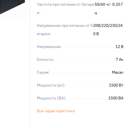
Частота при питании от батаре
50/60 +/- 0.25 Г
и:
ц
Напряжение при питании от б
208/220/230/24
атареи:
0 В
Напряжение:
12 В
Емкость:
7 Ач
Серия:
Macan
Мощность (вт):
1500 Вт
Мощность (ВА):
1500 ВA
Все характеристики