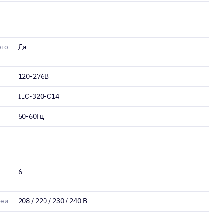
ого
Да
120-276В
IEC-320-C14
50-60Гц
6
реи
208 / 220 / 230 / 240 В