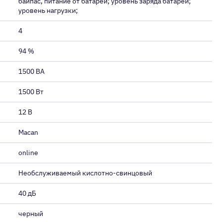
байпас, питание от батарей; уровень заряда батарей;
уровень нагрузки;
4
94 %
1500 ВA
1500 Вт
12 В
Macan
online
Необслуживаемый кислотно-свинцовый
40 дБ
черный