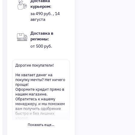
Доставка
курьером:
за 490 руб. , 14
августа
Доставка в
регионы:
от 500 руб.
Дорогие покупатели!
Не хватает денег на
покупку мечты? Нет ничего
проще!
Оформите кредит прямо в
нашем магазине.
Обратитесь к нашему
менеджеру, и мы поможем
вам получить одобрение
быстро и без лишних
хлопот.
Показать еще...
✅ Преимущества:
-Мгновенное решение по