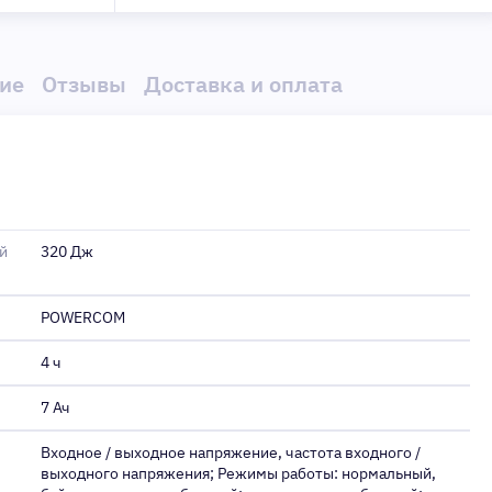
ие
Отзывы
Доставка и оплата
й
320 Дж
POWERCOM
4 ч
7 Ач
Входное / выходное напряжение, частота входного /
выходного напряжения; Режимы работы: нормальный,