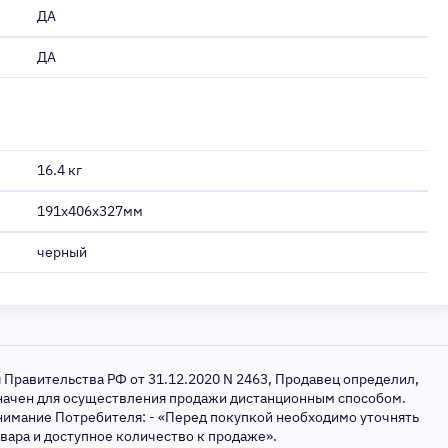
ДА
ДА
16.4 кг
191x406x327мм
черный
я Правительства РФ от 31.12.2020 N 2463, Продавец определил,
значен для осуществления продажи дистанционным способом.
нимание Потребителя: - «Перед покупкой необходимо уточнять
овара и доступное количество к продаже».