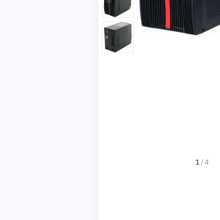
1
/
4