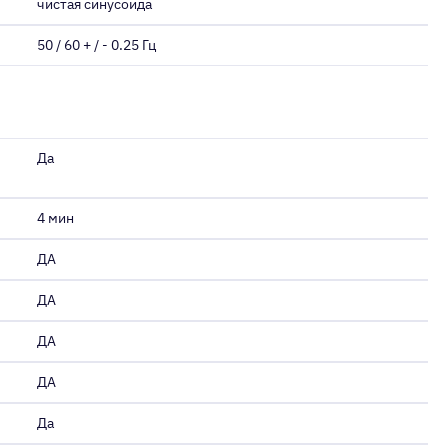
чистая синусоида
50 / 60 + / - 0.25 Гц
Да
4 мин
ДА
ДА
ДА
ДА
Да