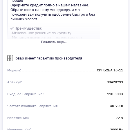
проще!
Оформите кредит прямо в нашем магазине.
Обратитесь к нашему менеджеру, и мы
поможем вам получить одобрение быстро и без
лишних хлопот.
✅ Преимущества:
-Мгновенное решение по кредиту
-Минимум документов — только паспорт
Показать еще...
-Удобные сроки и низкие процентные ставки
Не откладывайте свои желания на потом!
Получите то, что нужно, прямо сейчас. Ваше
Товар имеет гарантию производителя
удобство — наш приоритет! ✨
Сделайте шаг к своей мечте — мы поможем вам
в этом!
Модель:
СИПБ2БА.10-11
Артикул:
00420793
Входное напряжение:
110-300В
Частота входного напряжения:
40-70Гц
Напряжение:
72 В
Мощность (вт):
2000 Вт