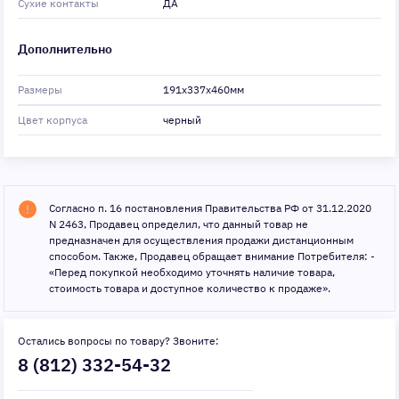
Сухие контакты
ДА
Дополнительно
Размеры
191x337x460мм
Цвет корпуса
черный
Согласно п. 16 постановления Правительства РФ от 31.12.2020
N 2463, Продавец определил, что данный товар не
предназначен для осуществления продажи дистанционным
способом. Также, Продавец обращает внимание Потребителя: -
«Перед покупкой необходимо уточнять наличие товара,
стоимость товара и доступное количество к продаже».
Остались вопросы по товару? Звоните:
8 (812) 332-54-32