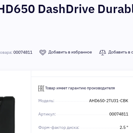
D650 DashDrive Durable
Добавить в избранное
Добавить в 
товара:
00074811
Товар имеет гарантию производителя
Модель:
AHD650-2TU31-CBK
Артикул:
00074811
Форм-фактор диска:
2.5 "