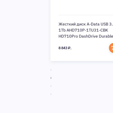
ск A-Data USB 3.0
Жесткий диск A-Data USB 3
0-4TU31-CBK
1Tb AHD710P-1TU31-CBK
Drive Durable 2.5
HD710Pro DashDrive Durabl
k)
2.5 (Цвет: Black)
8 843 ₽.