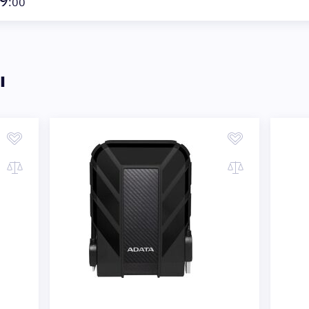
9
:00
ы