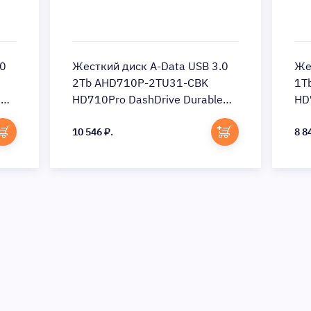
.0
Жесткий диск A-Data USB 3.0
Же
2Tb AHD710P-2TU31-CBK
1T
e
HD710Pro DashDrive Durable
HD
2.5 (Цвет: Black)
2.5
10 546 ₽.
8 8