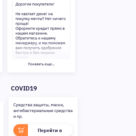
Дорогие покупатели!
Не хватает денег на
покупку мечты? Нет ничего
проще!
Оформите кредит прямо в
нашем магазине.
Обратитесь к нашему
менеджеру, и мы поможем
вам получить одобрение
быстро и без лишних
хлопот.
Показать еще...
✅ Преимущества:
-Мгновенное решение по
кредиту
-Минимум документов —
COVID19
только паспорт
-Удобные сроки и низкие
процентные ставки
Средства защиты, маски,
Не откладывайте свои
антибактериальные средства
желания на потом!
Получите то, что нужно,
и пр.
прямо сейчас. Ваше
удобство — наш приоритет!
Перейти в
✨
Сделайте шаг к своей