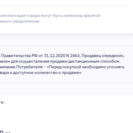
комплектация товара могут быть изменены фирмой-
льного уведомления.
я Правительства РФ от 31.12.2020 N 2463, Продавец определил,
значен для осуществления продажи дистанционным способом.
нимание Потребителя: - «Перед покупкой необходимо уточнять
овара и доступное количество к продаже».
те: