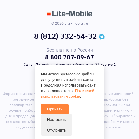
© 2026 Lite-mobile.ru
8 (812) 332-54-32
Бесплатно по России
8 800 707-09-67
Санкт-Петербург, Морская набережная, 21 корпус 2
Мы используем cookie-файлы
для улучшения работы сайта.
Продолжая использовать сайт,
вы соглашаетесь с
Политикой
Фирма-производитель оставляет за собой право на внесение изменений в
использования cookie
.
программное обеспечение, дизайн и комплектацию приборов без
предварительного уведомления. Во избежание недоразумений при
Принять
покупке приборов уточняйте информацию о комплектации, наличию и
цене у продавцов. Вся информация на сайте носит справочный характер и
Настроить
не является публичной офертой. Сайт является маркет-плейсом и может
содержать предложения сторонних продавцов или товары,
Отклонить
отсутствующие на складе магазина.