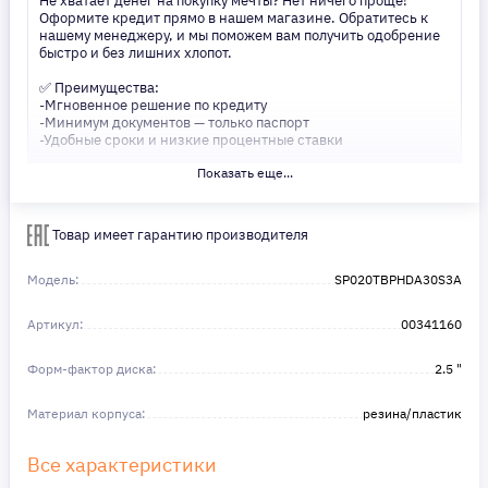
Не хватает денег на покупку мечты? Нет ничего проще!
Оформите кредит прямо в нашем магазине. Обратитесь к
нашему менеджеру, и мы поможем вам получить одобрение
быстро и без лишних хлопот.
✅ Преимущества:
-Мгновенное решение по кредиту
-Минимум документов — только паспорт
-Удобные сроки и низкие процентные ставки
Показать еще...
Не откладывайте свои желания на потом! Получите то, что
нужно, прямо сейчас. Ваше удобство — наш приоритет! ✨
Сделайте шаг к своей мечте — мы поможем вам в этом!
Товар имеет гарантию производителя
Модель:
SP020TBPHDA30S3A
Артикул:
00341160
Форм-фактор диска:
2.5 "
Материал корпуса:
резина/пластик
Все характеристики