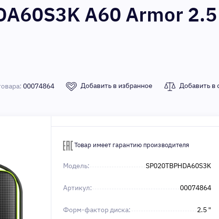
A60S3K A60 Armor 2.5 
Добавить в избранное
Добавить в 
товара:
00074864
Товар имеет гарантию производителя
Модель:
SP020TBPHDA60S3K
Артикул:
00074864
Форм-фактор диска:
2.5 "