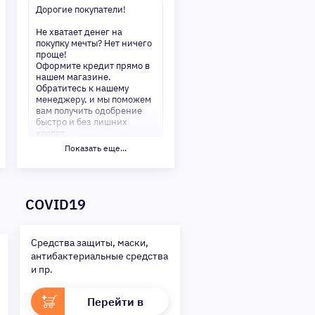
Дорогие покупатели!
Не хватает денег на
покупку мечты? Нет ничего
проще!
Оформите кредит прямо в
нашем магазине.
Обратитесь к нашему
менеджеру, и мы поможем
вам получить одобрение
быстро и без лишних
хлопот.
Показать еще...
✅ Преимущества:
-Мгновенное решение по
кредиту
-Минимум документов —
COVID19
только паспорт
-Удобные сроки и низкие
процентные ставки
Средства защиты, маски,
Не откладывайте свои
антибактериальные средства
желания на потом!
Получите то, что нужно,
и пр.
прямо сейчас. Ваше
удобство — наш приоритет!
Перейти в
✨
Сделайте шаг к своей