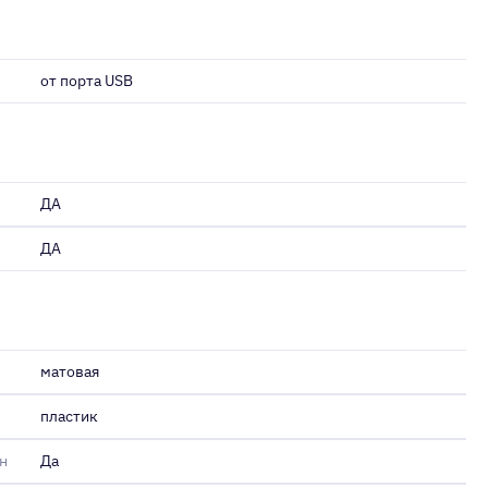
от порта USB
ДА
ДА
матовая
пластик
н
Да