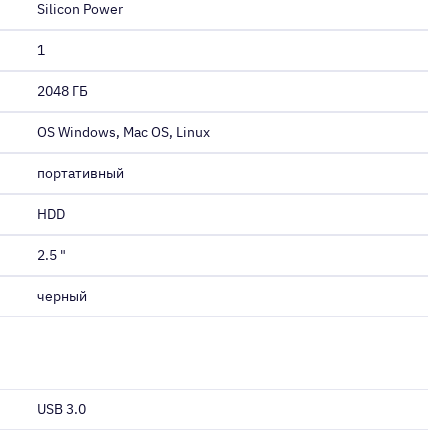
Silicon Power
1
2048 ГБ
ОS Windows, Mac OS, Linux
портативный
HDD
2.5 "
черный
USB 3.0