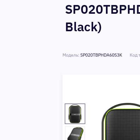
SP020TBPHD
Black)
Модель:
SP020TBPHDA60S3K
Код 