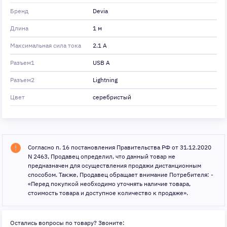
Бренд
Devia
Длина
1 м
Максимальная сила тока
2.1 A
Разъем1
USB A
Разъем2
Lightning
Цвет
серебристый
Согласно п. 16 постановления Правительства РФ от 31.12.2020
N 2463, Продавец определил, что данный товар не
предназначен для осуществления продажи дистанционным
способом. Также, Продавец обращает внимание Потребителя: -
«Перед покупкой необходимо уточнять наличие товара,
стоимость товара и доступное количество к продаже».
Остались вопросы по товару? Звоните: