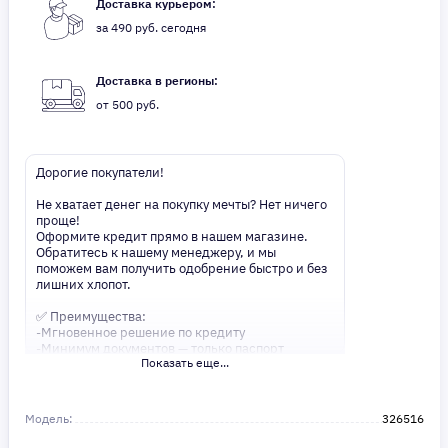
Доставка курьером:
за 490 руб. сегодня
Доставка в регионы:
от 500 руб.
Дорогие покупатели!
Не хватает денег на покупку мечты? Нет ничего
проще!
Оформите кредит прямо в нашем магазине.
Обратитесь к нашему менеджеру, и мы
поможем вам получить одобрение быстро и без
лишних хлопот.
✅ Преимущества:
-Мгновенное решение по кредиту
-Минимум документов — только паспорт
Показать еще...
-Удобные сроки и низкие процентные ставки
Не откладывайте свои желания на потом!
Получите то, что нужно, прямо сейчас. Ваше
Модель:
326516
удобство — наш приоритет! ✨
Сделайте шаг к своей мечте — мы поможем вам