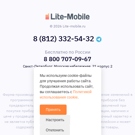
© 2026 Lite-mobile.ru
8 (812) 332-54-32
Бесплатно по России
8 800 707-09-67
Санкт-Петербург, Морская набережная, 21 корпус 2
Мы используем cookie-файлы
для улучшения работы сайта.
Продолжая использовать сайт,
вы соглашаетесь с
Политикой
Фирма-производитель оставляет за собой право на внесение изменений в
использования cookie
.
программное обеспечение, дизайн и комплектацию приборов без
предварительного уведомления. Во избежание недоразумений при
Принять
покупке приборов уточняйте информацию о комплектации, наличию и
цене у продавцов. Вся информация на сайте носит справочный характер и
Настроить
не является публичной офертой. Сайт является маркет-плейсом и может
содержать предложения сторонних продавцов или товары,
Отклонить
отсутствующие на складе магазина.