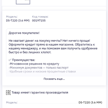
Модель:
Код товара:
DS-T220 (3.6 MM)
00197155
Дорогие покупатели!
Не хватает денег на покупку мечты? Нет ничего проще!
Оформите кредит прямо в нашем магазине. Обратитесь к
нашему менеджеру, и мы поможем вам получить одобрение
быстро и без лишних хлопот.
✅ Преимущества:
-Мгновенное решение по кредиту
-Минимум документов — только паспорт
-Удобные сроки и низкие процентные ставки
Показать еще...
Не откладывайте свои желания на потом! Получите то, что
нужно, прямо сейчас. Ваше удобство — наш приоритет! ✨
Сделайте шаг к своей мечте — мы поможем вам в этом!
Товар имеет гарантию производителя
Модель:
DS-T220 (3.6 MM)