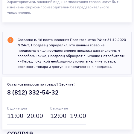
Характеристики, внешний вид и комплектация товара могут быть
изменены фирмой-производителем без предварительного
уведомления.
Согласно п. 16 постановления Правительства РФ от 31.12.2020
N 2463, Продавец определил, что данный товар не
предназначен для осуществления продажи дистанционным
способом. Также, Продавец обращает внимание Потребителя:
- «Перед покупкой необходимо уточнять наличие товара,
стоимость товара и доступное количество к продаже».
Остались вопросы по товару? Звоните:
8 (812) 332-54-32
Будние дни
Выходные
11
:00–
20
:00
12
:00–
19
:00
COVID19