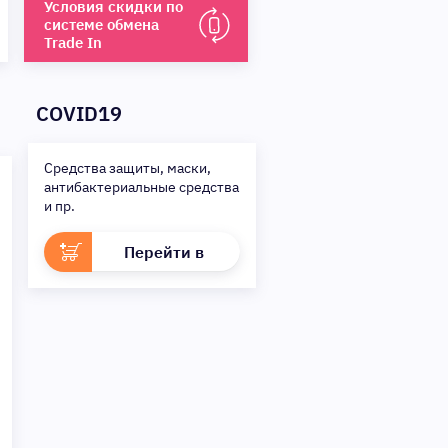
Условия скидки по
✨
системе обмена
Сделайте шаг к своей
Trade In
мечте — мы поможем вам в
этом!
COVID19
Средства защиты, маски,
антибактериальные средства
и пр.
Перейти в
раздел