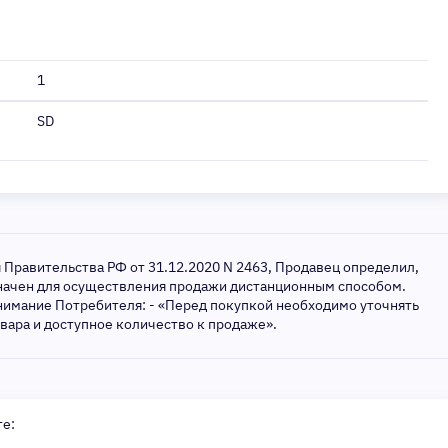
1
SD
я Правительства РФ от 31.12.2020 N 2463, Продавец определил,
значен для осуществления продажи дистанционным способом.
нимание Потребителя: - «Перед покупкой необходимо уточнять
овара и доступное количество к продаже».
те: