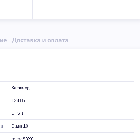
ие
Доставка и оплата
Samsung
128 ГБ
UHS-I
си
Class 10
microSDXC