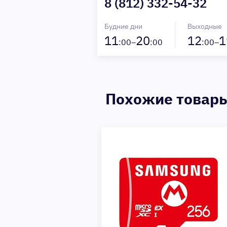
8 (812) 332-54-32
Будние дни
Выходные
11
20
12
1
:00–
:00
:00–
Похожие товар