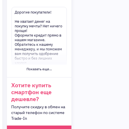
Дорогие покупатели!
Не хватает денег на
покупку мечты? Нет ничего
проще!
Оформите кредит прямо в
нашем магазине.
Обратитесь к нашему
менеджеру, и мы поможем
вам получить одобрение
быстро и без лишних
хлопот.
Показать еще...
✅ Преимущества:
-Мгновенное решение по
кредиту
Хотите купить
-Минимум документов —
смартфон еще
только паспорт
-Удобные сроки и низкие
дешевле?
процентные ставки
Получите скидку в обмен на
Не откладывайте свои
старый телефон по системе
желания на потом!
Trade-In
Получите то, что нужно,
прямо сейчас. Ваше
удобство — наш приоритет!